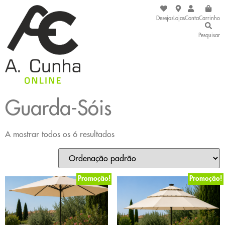
Desejos
Lojas
Conta
Carrinho
Pesquisar
Guarda-Sóis
A mostrar todos os 6 resultados
Promoção!
Promoção!