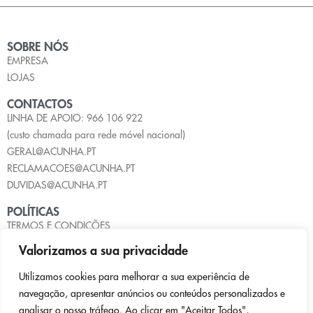
SOBRE NÓS
EMPRESA
LOJAS
CONTACTOS
LINHA DE APOIO: 966 106 922
(custo chamada para rede móvel nacional)
GERAL@ACUNHA.PT
RECLAMACOES@ACUNHA.PT
DUVIDAS@ACUNHA.PT
POLÍTICAS
TERMOS E CONDIÇÕES
POLÍTICA DE PRIVACIDADE
Valorizamos a sua privacidade
POLÍTICA DE COOKIES
LIVRO DE RECLAMAÇÕES
Utilizamos cookies para melhorar a sua experiência de
navegação, apresentar anúncios ou conteúdos personalizados e
PAGAMENTOS
analisar o nosso tráfego. Ao clicar em "Aceitar Todos",