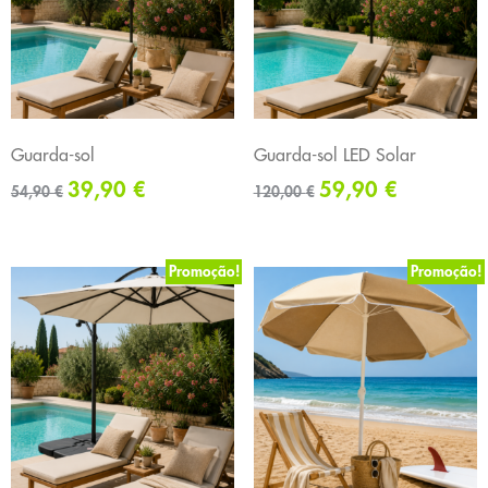
Guarda-sol
Guarda-sol LED Solar
39,90
€
59,90
€
54,90
€
120,00
€
Promoção!
Promoção!