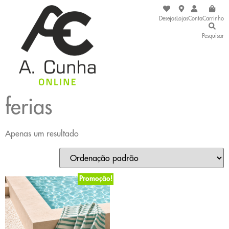
Desejos
Lojas
Conta
Carrinho
Pesquisar
ferias
Apenas um resultado
Promoção!