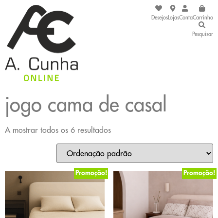
Desejos
Lojas
Conta
Carrinho
Pesquisar
jogo cama de casal
A mostrar todos os 6 resultados
Promoção!
Promoção!