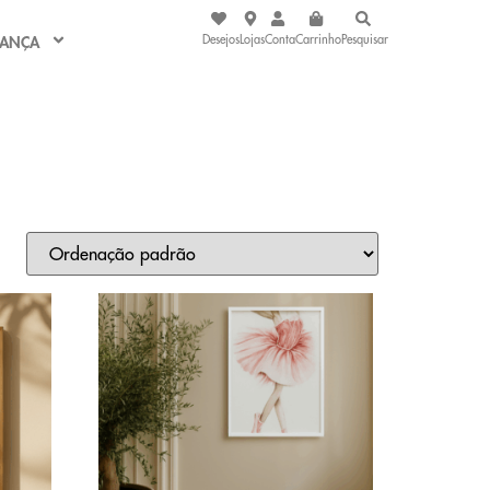
Desejos
Lojas
Conta
Carrinho
Pesquisar
IANÇA