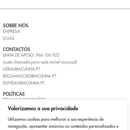
SOBRE NÓS
EMPRESA
LOJAS
CONTACTOS
LINHA DE APOIO: 966 106 922
(custo chamada para rede móvel nacional)
GERAL@ACUNHA.PT
RECLAMACOES@ACUNHA.PT
DUVIDAS@ACUNHA.PT
POLÍTICAS
TERMOS E CONDIÇÕES
POLÍTICA DE PRIVACIDADE
Valorizamos a sua privacidade
POLÍTICA DE COOKIES
Utilizamos cookies para melhorar a sua experiência de
LIVRO DE RECLAMAÇÕES
navegação, apresentar anúncios ou conteúdos personalizados e