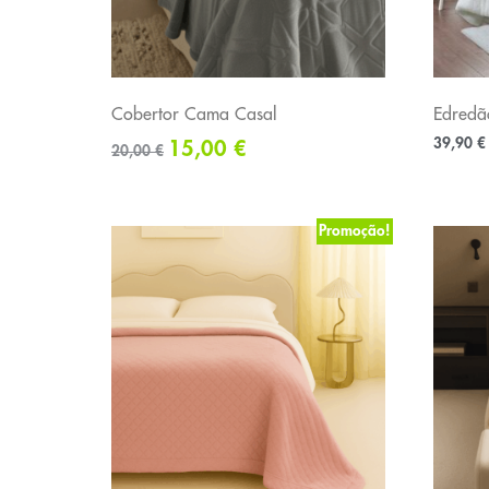
Cobertor Cama Casal
Edredã
39,90
€
15,00
€
20,00
€
Promoção!