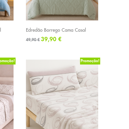
l
Edredão Borrego Cama Casal
39,90
€
49,90
€
romoção!
Promoção!