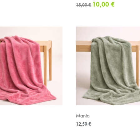
10,00
€
15,00
€
Manta
12,50
€