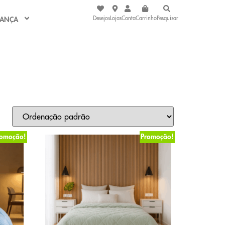
Desejos
Lojas
Conta
Carrinho
Pesquisar
IANÇA
romoção!
Promoção!