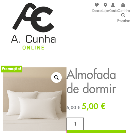
Desejos
Lojas
Conta
Carrinho
Pesquisar
Promoção!
Almofada
de dormir
5,00
€
6,00
€