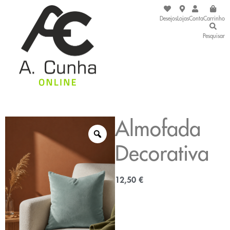
Desejos
Lojas
Conta
Carrinho
Pesquisar
Almofada
Decorativa
12,50
€