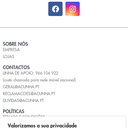
SOBRE NÓS
EMPRESA
LOJAS
CONTACTOS
LINHA DE APOIO: 966 106 922
(custo chamada para rede móvel nacional)
GERAL@ACUNHA.PT
RECLAMACOES@ACUNHA.PT
DUVIDAS@ACUNHA.PT
POLÍTICAS
TERMOS E CONDIÇÕES
POLÍTICA DE PRIVACIDADE
Valorizamos a sua privacidade