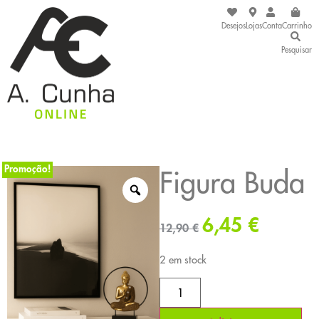
Desejos
Lojas
Conta
Carrinho
Pesquisar
Promoção!
Figura Buda
6,45
€
12,90
€
2 em stock