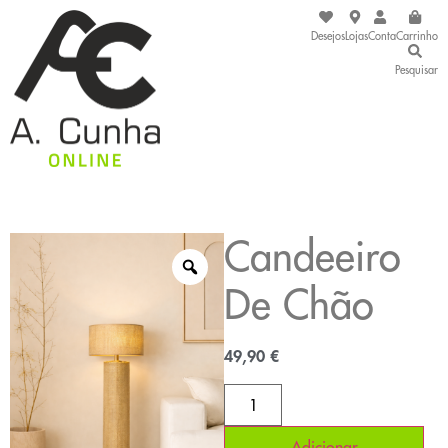
Desejos
Lojas
Conta
Carrinho
Pesquisar
Candeeiro
De Chão
49,90
€
Adicionar