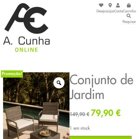
Desejos
Lojas
Conta
Carrinho
Pesquisar
Promoção!
Conjunto de
Jardim
79,90
€
149,90
€
1 em stock