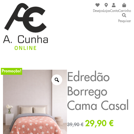
Desejos
Lojas
Conta
Carrinho
Pesquisar
Promoção!
Edredão
Borrego
Cama Casal
29,90
€
39,90
€