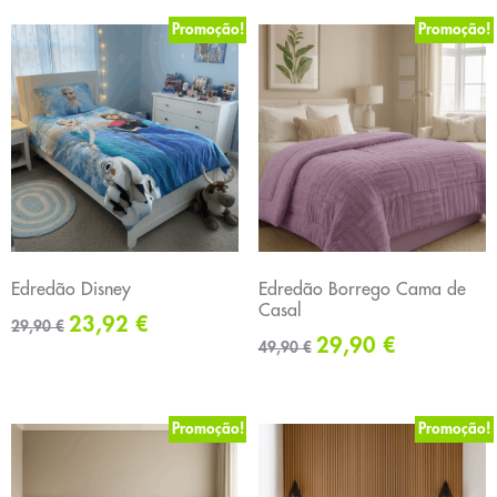
Promoção!
Promoção!
Edredão Disney
Edredão Borrego Cama de
Casal
23,92
€
29,90
€
29,90
€
49,90
€
Promoção!
Promoção!