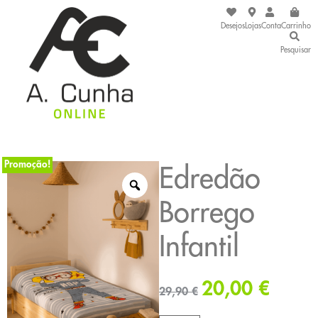
Desejos
Lojas
Conta
Carrinho
Pesquisar
Promoção!
Edredão
Borrego
Infantil
20,00
€
29,90
€