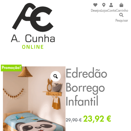
Desejos
Lojas
Conta
Carrinho
Pesquisar
Promoção!
Edredão
Borrego
Infantil
23,92
€
29,90
€