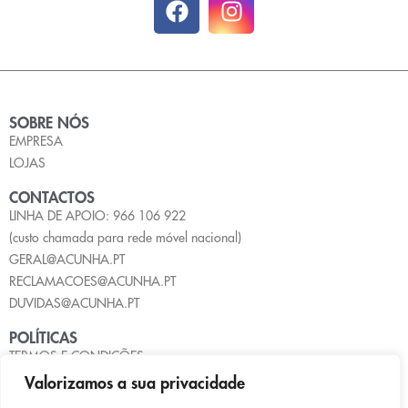
SOBRE NÓS
EMPRESA
LOJAS
CONTACTOS
LINHA DE APOIO: 966 106 922
(custo chamada para rede móvel nacional)
GERAL@ACUNHA.PT
RECLAMACOES@ACUNHA.PT
DUVIDAS@ACUNHA.PT
POLÍTICAS
TERMOS E CONDIÇÕES
POLÍTICA DE PRIVACIDADE
Valorizamos a sua privacidade
POLÍTICA DE COOKIES