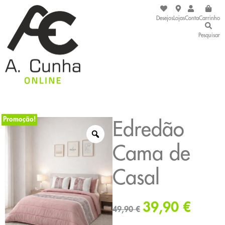
Desejos
Lojas
Conta
Carrinho
Pesquisar
Promoção!
Edredão
Cama de
Casal
39,90
€
49,90
€