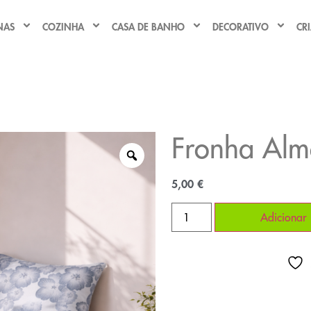
NAS
COZINHA
CASA DE BANHO
DECORATIVO
CR
Fronha Alm
5,00
€
Adicionar