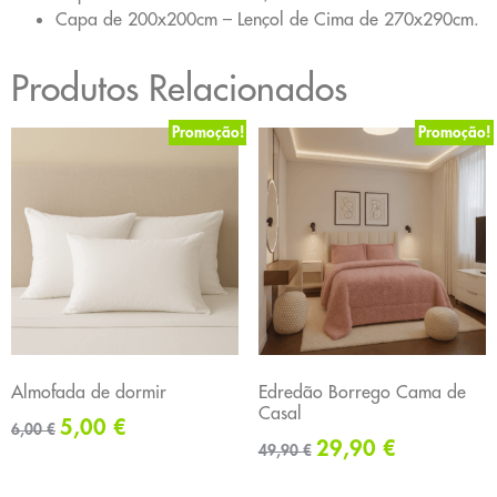
Capa de 200x200cm – Lençol de Cima de 270x290cm.
Produtos Relacionados
Promoção!
Promoção!
Almofada de dormir
Edredão Borrego Cama de
Casal
5,00
€
6,00
€
29,90
€
49,90
€