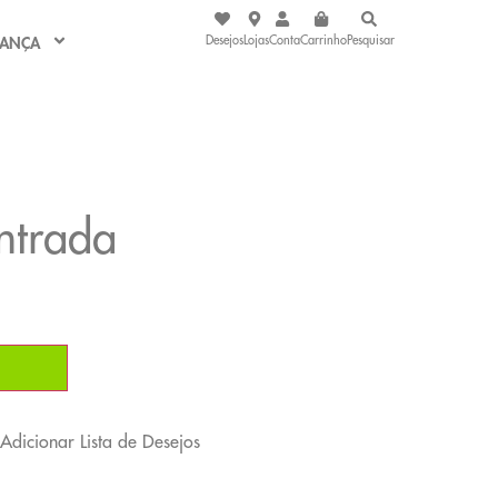
Desejos
Lojas
Conta
Carrinho
Pesquisar
IANÇA
ntrada
Adicionar Lista de Desejos