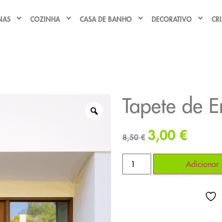
NAS
COZINHA
CASA DE BANHO
DECORATIVO
CR
Tapete de E
3,00
€
8,50
€
Adicionar