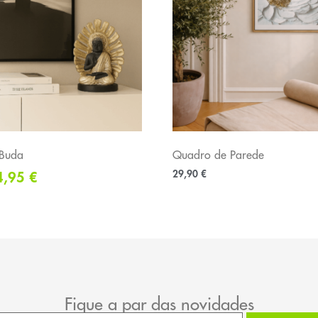
 Buda
Quadro de Parede
29,90
€
4,95
€
Fique a par das novidades