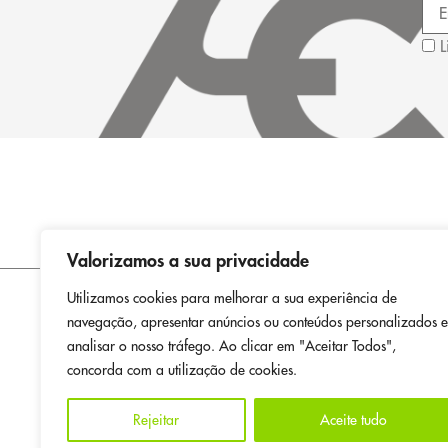
L
Valorizamos a sua privacidade
Utilizamos cookies para melhorar a sua experiência de
navegação, apresentar anúncios ou conteúdos personalizados e
SOBRE NÓS
CONT
analisar o nosso tráfego. Ao clicar em "Aceitar Todos",
EMPRESA
LINHA D
concorda com a utilização de cookies.
LOJAS
(custo c
GERAL@
RECLA
Rejeitar
Aceite tudo
DUVIDA