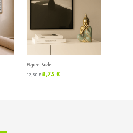
Figura Buda
8,75
€
17,50
€