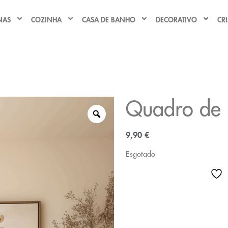
NAS
COZINHA
CASA DE BANHO
DECORATIVO
CR
Quadro de 
9,90
€
Esgotado