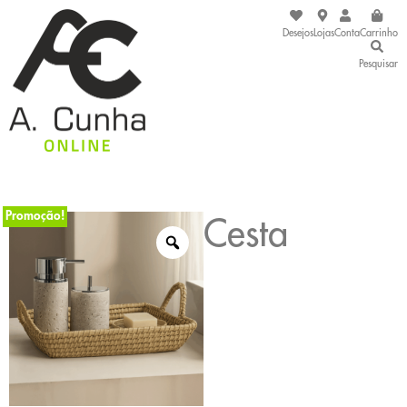
Desejos
Lojas
Conta
Carrinho
Pesquisar
Promoção!
Cesta