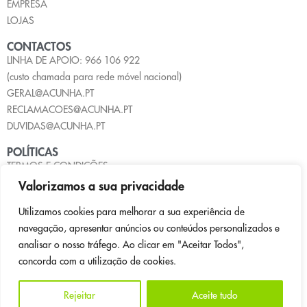
EMPRESA
LOJAS
CONTACTOS
LINHA DE APOIO: 966 106 922
(custo chamada para rede móvel nacional)
GERAL@ACUNHA.PT
RECLAMACOES@ACUNHA.PT
DUVIDAS@ACUNHA.PT
POLÍTICAS
TERMOS E CONDIÇÕES
POLÍTICA DE PRIVACIDADE
Valorizamos a sua privacidade
POLÍTICA DE COOKIES
Utilizamos cookies para melhorar a sua experiência de
LIVRO DE RECLAMAÇÕES
navegação, apresentar anúncios ou conteúdos personalizados e
PAGAMENTOS
analisar o nosso tráfego. Ao clicar em "Aceitar Todos",
concorda com a utilização de cookies.
Rejeitar
Aceite tudo