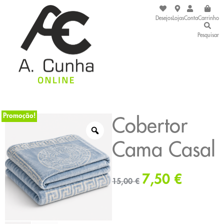
Desejos
Lojas
Conta
Carrinho
Pesquisar
Promoção!
Cobertor
Cama Casal
7,50
€
15,00
€