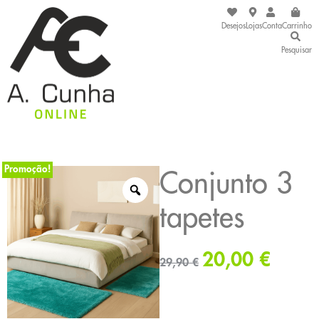
Desejos
Lojas
Conta
Carrinho
Pesquisar
Promoção!
Conjunto 3
tapetes
20,00
€
29,90
€