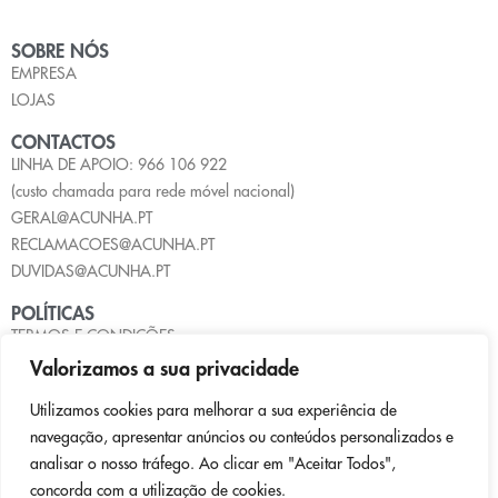
SOBRE NÓS
EMPRESA
LOJAS
CONTACTOS
LINHA DE APOIO: 966 106 922
(custo chamada para rede móvel nacional)
GERAL@ACUNHA.PT
RECLAMACOES@ACUNHA.PT
DUVIDAS@ACUNHA.PT
POLÍTICAS
TERMOS E CONDIÇÕES
POLÍTICA DE PRIVACIDADE
Valorizamos a sua privacidade
POLÍTICA DE COOKIES
Utilizamos cookies para melhorar a sua experiência de
LIVRO DE RECLAMAÇÕES
navegação, apresentar anúncios ou conteúdos personalizados e
PAGAMENTOS
analisar o nosso tráfego. Ao clicar em "Aceitar Todos",
concorda com a utilização de cookies.