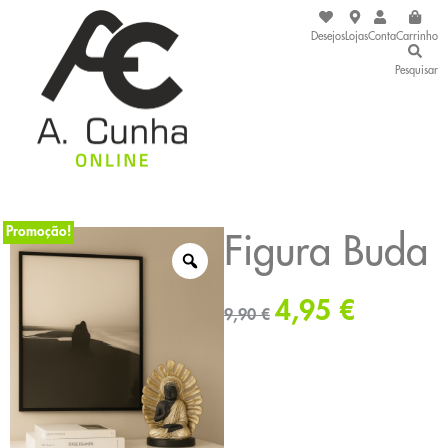
Desejos
Lojas
Conta
Carrinho
Pesquisar
Promoção!
Figura Buda
4,95
€
9,90
€